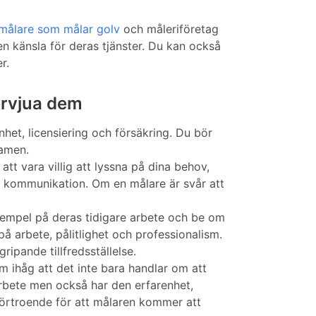
målare som målar golv
och måleriföretag
n känsla för deras tjänster. Du kan också
r.
tervjua dem
enhet, licensiering och försäkring. Du bör
ramen.
t vara villig att lyssna på dina behov,
sin kommunikation. Om en målare är svår att
e exempel på deras tidigare arbete och be om
på arbete, pålitlighet och professionalism.
ipande tillfredsställelse.
om ihåg att det inte bara handlar om att
t arbete men också har den erfarenhet,
förtroende för att målaren kommer att