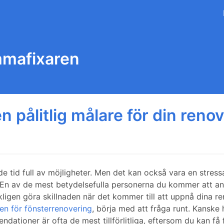
mmafixaren
en pålitlig målare för din reno
 tid full av möjligheter. Men det kan också vara en stressan
En av de mest betydelsefulla personerna du kommer att anl
rkligen göra skillnaden när det kommer till att uppnå dina r
en för fönsterrenovering
, börja med att fråga runt. Kanske 
ationer är ofta de mest tillförlitliga, eftersom du kan f