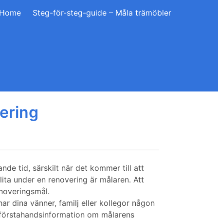
Home
Steg-för-steg-guide – Måla trämöbler
vering
de tid, särskilt när det kommer till att
ita under en renovering är målaren. Att
enoveringsmål.
har dina vänner, familj eller kollegor någon
å förstahandsinformation om målarens