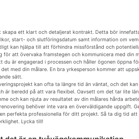
tt skapa ett klart och detaljerat kontrakt. Detta bör innefa
illkor, start- och slutföringsdatum samt information om ve
tligt kan hjälpa till att förhindra missförstånd och potentiel
änglig för att övervaka framstegen och kommunicera med din m
 att du är engagerad i processen och håller ögonen öppna 
pp det med din målare. En bra yrkesperson kommer att uppska
ande sätt.
enoveringsprojekt kan ofta ta längre tid än väntat, och det
ch är beredd på att vara flexibel. Oavsett om det tar lite l
mme och kan njuta av resultatet av din målares hårda arbete
n renovering behöver inte vara en överväldigande uppgift. Ge
den perfekta professionella för ditt projekt. Så ta dig tid att
rklighet. Lycka till!