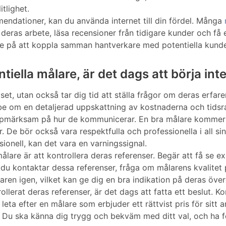
tlighet.
endationer, kan du använda internet till din fördel. Många
eras arbete, läsa recensioner från tidigare kunder och få e
de på att koppla samman hantverkare med potentiella kunde
ntiella målare, är det dags att börja in
riset, utan också tar dig tid att ställa frågor om deras erfar
 be om en detaljerad uppskattning av kostnaderna och tids
uppmärksam på hur de kommunicerar. En bra målare kommer at
r. De bör också vara respektfulla och professionella i all 
sionell, kan det vara en varningssignal.
ig målare är att kontrollera deras referenser. Begär att få s
r du kontaktar dessa referenser, fråga om målarens kvalitet 
ren igen, vilket kan ge dig en bra indikation på deras övergr
ollerat deras referenser, är det dags att fatta ett beslut. K
du leta efter en målare som erbjuder ett rättvist pris för sit
r. Du ska känna dig trygg och bekväm med ditt val, och ha 