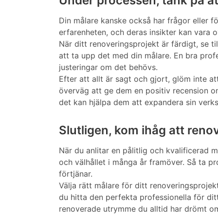
Under processen, tänk på a
Din målare kanske också har frågor eller fö
erfarenheten, och deras insikter kan vara o
När ditt renoveringsprojekt är färdigt, se t
att ta upp det med din målare. En bra profe
justeringar om det behövs.
Efter att allt är sagt och gjort, glöm inte 
överväg att ge dem en positiv recension onl
det kan hjälpa dem att expandera sin verks
Slutligen, kom ihåg att renov
När du anlitar en pålitlig och kvalificerad 
och välhållet i många år framöver. Så ta pr
förtjänar.
Välja rätt målare för ditt renoveringsproje
du hitta den perfekta professionella för d
renoverade utrymme du alltid har drömt o