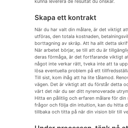
kunna leverera de resultat du önskar.
Skapa ett kontrakt
När du har valt din målare, är det viktigt a
utföras, den totala kostnaden, betalningsv
borttagning av skräp. Att ha allt detta skrif
När arbetet börjar, se till att du är tillg
deras förmåga, är det fortfarande viktigt
något inte verkar rätt, tveka inte att ta u
lösa eventuella problem på ett tillfredsställ
Till sist, kom ihåg att ha lite tålamod. R
vägen. Det är viktigt att du förstår detta o
värt det när du ser ditt nyrenoverade utry
Hitta en pålitlig och erfaren målare för di
frågor och följa din intuition, kan du hitta 
tillbaka och titta på när din vision blir till ve