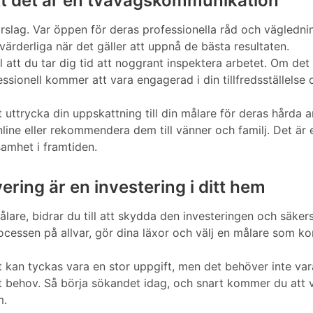
tt det är en tvåvägskommunikation
rslag. Var öppen för deras professionella råd och vägledning
värderliga när det gäller att uppnå de bästa resultaten.
ill att du tar dig tid att noggrant inspektera arbetet. Om de
ssionell kommer att vara engagerad i din tillfredsställelse 
att uttrycka din uppskattning till din målare för deras hård
ine eller rekommendera dem till vänner och familj. Det är e
amhet i framtiden.
ering är en investering i ditt hem
målare, bidrar du till att skydda den investeringen och säke
ocessen på allvar, gör dina läxor och välj en målare som ko
kt kan tyckas vara en stor uppgift, men det behöver inte va
itt behov. Så börja sökandet idag, och snart kommer du att
m.