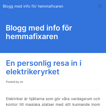
Skip
Blogg med info för hemmafixaren
to
content
Blogg med info för
hemmafixaren
En personlig resa in i
elektrikeryrket
Posted by
on
Elektriker är hjältarna som gör våra vardagsrum och
kontor till magiska platser med sitt kunnande inom