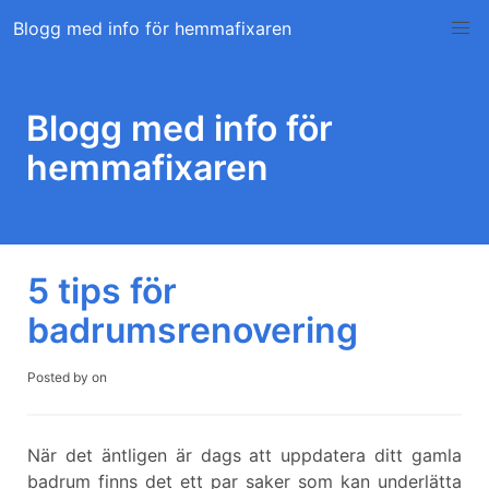
Skip
Blogg med info för hemmafixaren
to
content
Blogg med info för
hemmafixaren
5 tips för
badrumsrenovering
Posted by
on
När det äntligen är dags att uppdatera ditt gamla
badrum finns det ett par saker som kan underlätta